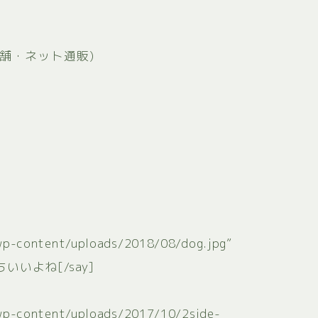
舗・ネット通販)
/wp-content/uploads/2018/08/dog.jpg”
いいよね[/say]
/wp-content/uploads/2017/10/2side-